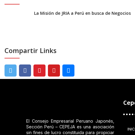
La Misión de JRIA a Perú en busca de Negocios
Compartir Links
Cep
El Consejo Empresarial Peruano Japonés,
Sección Perú – CEPEJA es una asociación
INIC
sin fines de lucro constituida para propiciar