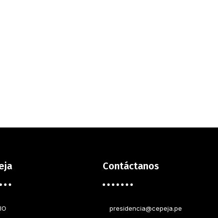
eja
Contáctanos
IO
presidencia@cepeja.pe