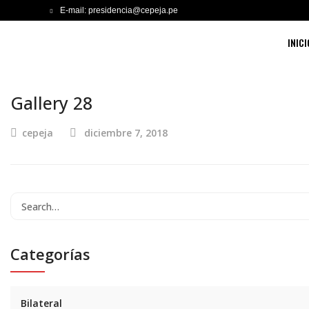
E-mail: presidencia@cepeja.pe
INICI
Gallery 28
cepeja
diciembre 7, 2018
Categorías
Bilateral