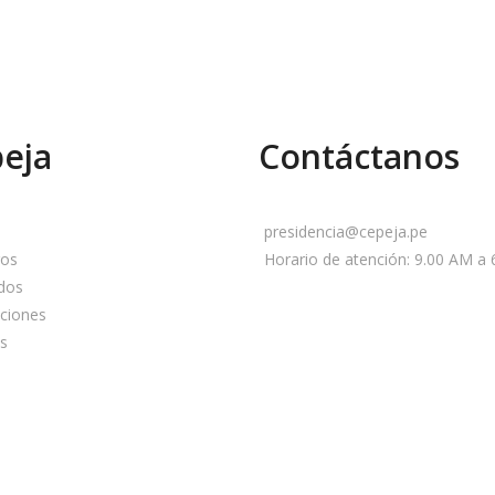
eja
Contáctanos
presidencia@cepeja.pe
ros
Horario de atención: 9.00 AM a
dos
ciones
as